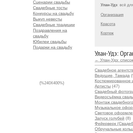
Сценарии свадьбы
Улан-Удэ
: всё дл
Свадебные тосты
Конкурсы на свадьбу
Организация
Выкуп невесты
Красота
Свадебные традиции
Поздравления на
Кортеж
свадьбу
Юбилеи свадьбы
Подарки на свадьбу
Улан-Удэ: Орг
← Улан-Удэ: списо
Свадебное агентств
Ведущие, Тамада
(
Костюмированное 
{%240X400%}
Артисты
(47)
Свадебный фотог
Видеосъёмка свад
Монтаж свадебног
Музыкальное офо
Световое оформле
Запуск голубей
(8)
Фейерверк (Сваде
Обручальные коль