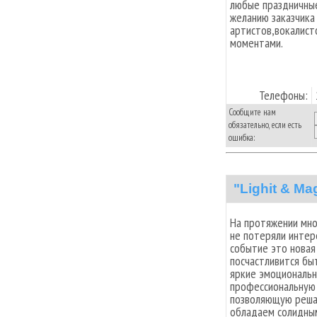
любые праздничны
желанию заказчика
артистов,вокалист
моментами.
Телефоны:
Сообщите нам
обязательно, если есть
ошибка:
"Lighit & M
На протяжении мно
не потеряли интер
событие это новая
посчастливится бы
яркие эмоциональ
профессиональную 
позволяющую решат
обладаем солидным