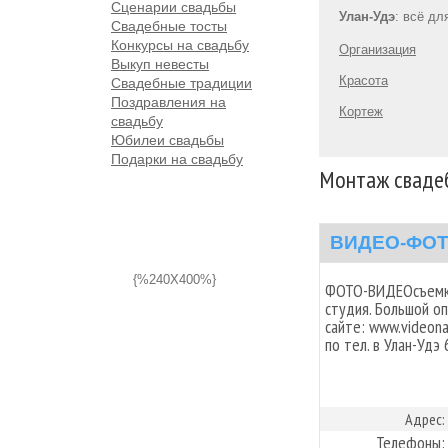
Сценарии свадьбы
Улан-Удэ
: всё дл
Свадебные тосты
Конкурсы на свадьбу
Организация
Выкуп невесты
Красота
Свадебные традиции
Поздравления на
Кортеж
свадьбу
Юбилеи свадьбы
Подарки на свадьбу
Монтаж свадеб
ВИДЕО-ФО
{%240X400%}
ФОТО-ВИДЕОсъемка
студия. Большой о
сайте: www.videona
по тел. в Улан-Удэ
Адрес:
Телефоны: