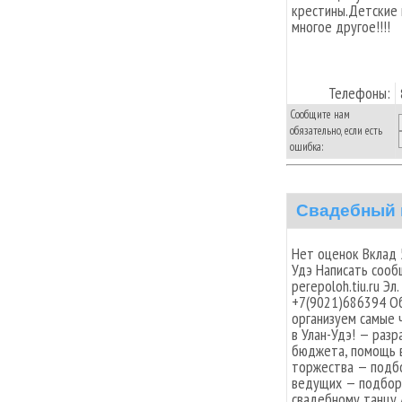
крестины.Детские 
многое другое!!!!
Телефоны:
Сообщите нам
обязательно, если есть
ошибка:
Свадебный 
Нет оценок Вклад 
Удэ Написать сооб
perepoloh.tiu.ru Э
+7(9021)686394 О
организуем самые 
в Улан-Удэ! — раз
бюджета, помощь в
торжества — подб
ведущих — подбор
свадебному танцу 