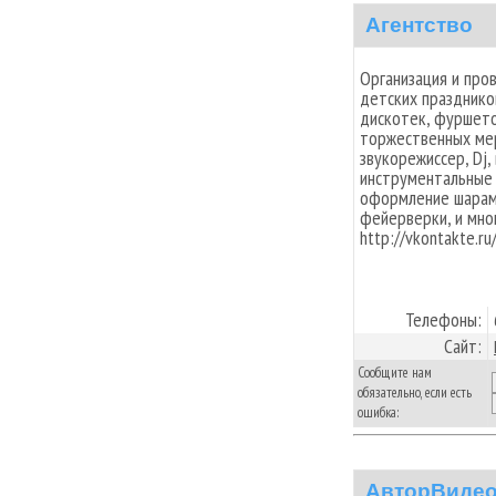
Агентство
Организация и пров
детских празднико
дискотек, фуршето
торжественных мер
звукорежиссер, Dj,
инструментальные н
оформление шарами
фейерверки, и мног
http://vkontakte.r
Телефоны:
Сайт:
Сообщите нам
обязательно, если есть
ошибка:
АвторВиде