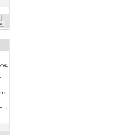
тек,
,
кты:
йт →