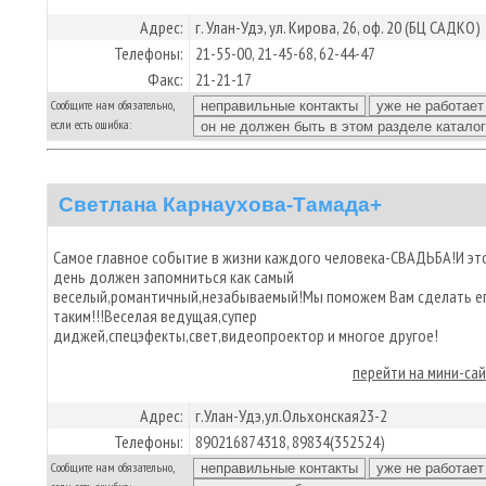
Адрес:
г. Улан-Удэ, ул. Кирова, 26, оф. 20 (БЦ САДКО)
Телефоны:
21-55-00, 21-45-68, 62-44-47
Факс:
21-21-17
Сообщите нам обязательно,
если есть ошибка:
Светлана Карнаухова-Тамада+
Самое главное событие в жизни каждого человека-СВАДЬБА!И эт
день должен запомниться как самый
веселый,романтичный,незабываемый!Мы поможем Вам сделать е
таким!!!Веселая ведущая,супер
диджей,спецэфекты,свет,видеопроектор и многое другое!
перейти на мини-са
Адрес:
г.Улан-Удэ,ул.Ольхонская23-2
Телефоны:
890216874318, 89834(352524)
Сообщите нам обязательно,