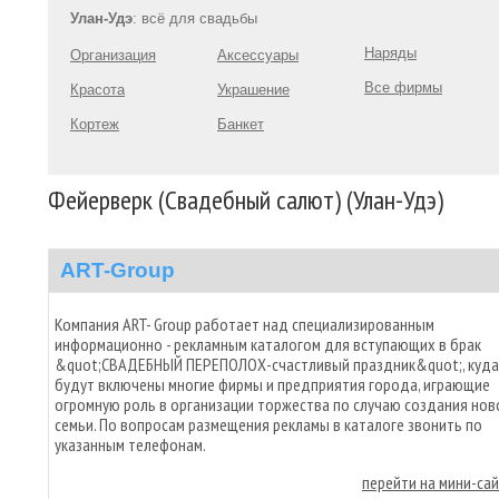
Улан-Удэ
: всё для свадьбы
Наряды
Организация
Аксессуары
Все фирмы
Красота
Украшение
Кортеж
Банкет
Фейерверк (Свадебный салют) (Улан-Удэ)
ART-Group
Компания ART- Grоup работает над специализированным
информационно - рекламным каталогом для вступающих в брак
&quot;СВАДЕБНЫЙ ПЕРЕПОЛОХ-счастливый праздник&quot;, куда
будут включены многие фирмы и предприятия города, играющие
огромную роль в организации торжества по случаю создания нов
семьи. По вопросам размещения рекламы в каталоге звонить по
указанным телефонам.
перейти на мини-са