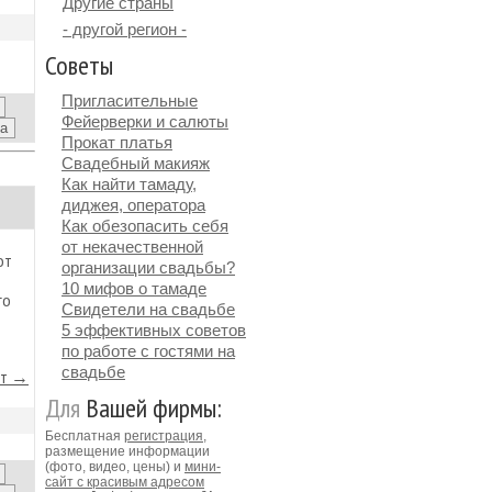
Другие страны
- другой регион -
Советы
Пригласительные
Фейерверки и салюты
Прокат платья
Свадебный макияж
Как найти тамаду,
диджея, оператора
Как обезопасить себя
от некачественной
от
организации свадьбы?
10 мифов о тамаде
го
Свидетели на свадьбе
5 эффективных советов
по работе с гостями на
свадьбе
йт →
Для
Вашей фирмы:
Бесплатная
регистрация
,
размещение информации
(фото, видео, цены) и
мини-
сайт с красивым адресом