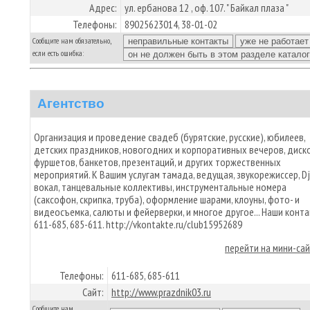
Адрес:
ул. ербанова 12 , оф. 107. " Байкал плаза "
Телефоны:
89025623014, 38-01-02
Сообщите нам обязательно,
если есть ошибка:
Агентство
Организация и проведение свадеб (бурятские, русские), юбилеев,
детских праздников, новогодних и корпоративных вечеров, диско
фуршетов, банкетов, презентаций, и других торжественных
мероприятий. К Вашим услугам тамада, ведущая, звукорежиссер, Dj
вокал, танцевальные коллективы, инструментальные номера
(саксофон, скрипка, труба), оформление шарами, клоуны, фото- и
видеосъемка, салюты и фейерверки, и многое другое... Наши конта
611-685, 685-611. http://vkontakte.ru/club15952689
перейти на мини-са
Телефоны:
611-685, 685-611
Сайт:
http://www.prazdnik03.ru
Сообщите нам