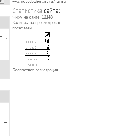
www.molodozhenam.ru/
firma
Статистика
сайта:
Фирм на сайте:
12148
Количество просмотров и
посетилей:
йт →
Бесплатная регистрация →
йт →