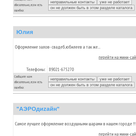
обязательно, если есть
ошибка:
Юлия
Оформление залов- свадеб,юбилеев а так же...
перейти на мини-са
Телефоны:
89021-675270
Сообщите нам
обязательно, если есть
ошибка:
"АЭРОдиzайн"
Самое лучшее оформление воздушными шарами в нашем городе !!
перейти на мини-са