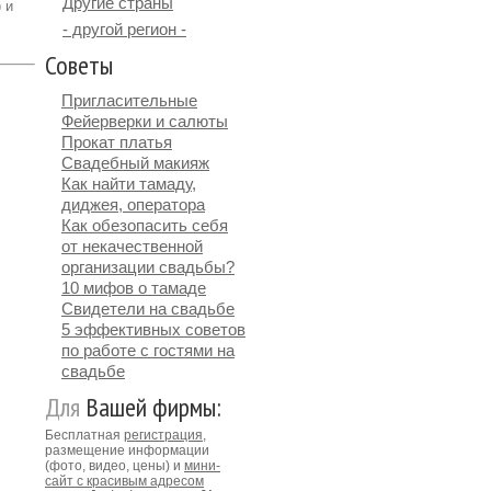
Другие страны
)
и
- другой регион -
Советы
Пригласительные
Фейерверки и салюты
Прокат платья
Свадебный макияж
Как найти тамаду,
диджея, оператора
Как обезопасить себя
от некачественной
организации свадьбы?
10 мифов о тамаде
Свидетели на свадьбе
5 эффективных советов
по работе с гостями на
свадьбе
Для
Вашей фирмы:
Бесплатная
регистрация
,
размещение информации
(фото, видео, цены) и
мини-
сайт с красивым адресом