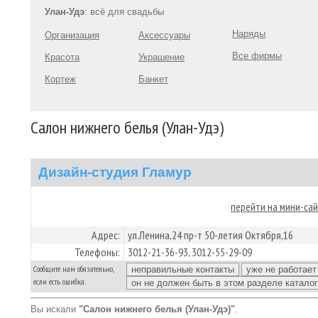
Улан-Удэ
: всё для свадьбы
Наряды
Организация
Аксессуары
Все фирмы
Красота
Украшение
Кортеж
Банкет
Салон нижнего белья (Улан-Удэ)
Дизайн-студия Гламур
перейти на мини-са
Адрес:
ул.Ленина,24 пр-т 50-летия Октября,16
Телефоны:
3012-21-36-93, 3012-55-29-09
Сообщите нам обязательно,
если есть ошибка:
Вы искали
"Салон нижнего белья (Улан-Удэ)"
.