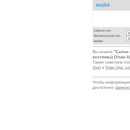
майя
Сообщите нам
обязательно, если есть
ошибка:
Вы искали
"Салон
костюмы) (Улан-У
Также советуем по
Удэ)
и
Улан-Удэ: с
Чтобы информация 
достаточно
зарегис