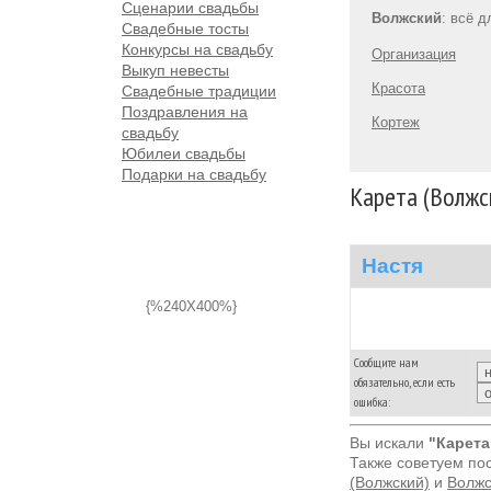
Сценарии свадьбы
Волжский
: всё 
Свадебные тосты
Конкурсы на свадьбу
Организация
Выкуп невесты
Красота
Свадебные традиции
Поздравления на
Кортеж
свадьбу
Юбилеи свадьбы
Подарки на свадьбу
Карета (Волжс
Настя
{%240X400%}
Сообщите нам
обязательно, если есть
ошибка:
Вы искали
"Карета
Также советуем по
(Волжский)
и
Волжс