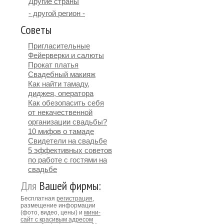
Другие страны
- другой регион -
Советы
Пригласительные
Фейерверки и салюты
Прокат платья
Свадебный макияж
Как найти тамаду,
диджея, оператора
Как обезопасить себя
от некачественной
организации свадьбы?
10 мифов о тамаде
Свидетели на свадьбе
5 эффективных советов
по работе с гостями на
свадьбе
Для
Вашей фирмы:
Бесплатная
регистрация
,
размещение информации
(фото, видео, цены) и
мини-
сайт с красивым адресом