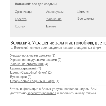
Волжский
: всё для свадьбы
Наряды
Организация
Аксессуары
Все фирмы
Красота
Украшение
Кортеж
Банкет
Волжский: Украшение зала и автомобиля, цвет
← Волжский: список всех разделов каталога свадебных фирм
Украшение живыми цветами
(1)
Украшение воздушными шарами
(2)
Украшение автомобиля
(4)
Прокат украшений
(2)
Цветы (Свадебный букет)
(2)
Бутоньерки
(2)
Оформление свадьбы в шатре
(1)
Чтобы информация о Ваших услугах появилась здесь, Вам
достаточно
зарегистрироваться
и заполнить анкету фирмы