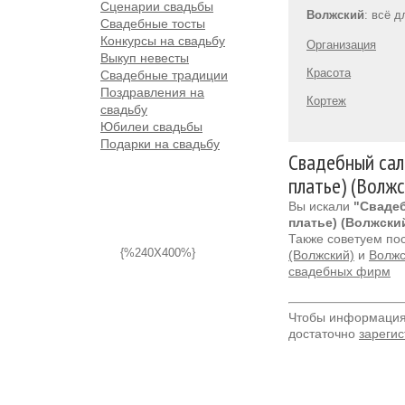
Сценарии свадьбы
Волжский
: всё 
Свадебные тосты
Конкурсы на свадьбу
Организация
Выкуп невесты
Красота
Свадебные традиции
Поздравления на
Кортеж
свадьбу
Юбилеи свадьбы
Подарки на свадьбу
Свадебный сал
платье) (Волжс
Вы искали
"Свадеб
платье) (Волжски
Также советуем по
{%240X400%}
(Волжский)
и
Волжс
свадебных фирм
Чтобы информация 
достаточно
зарегис