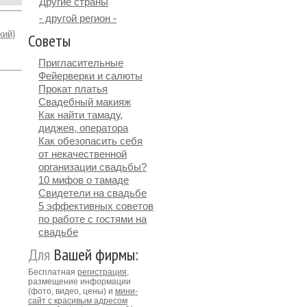
Другие страны
- другой регион -
кий)
Советы
Пригласительные
Фейерверки и салюты
Прокат платья
Свадебный макияж
Как найти тамаду,
диджея, оператора
Как обезопасить себя
от некачественной
организации свадьбы?
10 мифов о тамаде
Свидетели на свадьбе
5 эффективных советов
по работе с гостями на
свадьбе
Для
Вашей фирмы:
Бесплатная
регистрация
,
размещение информации
(фото, видео, цены) и
мини-
сайт с красивым адресом