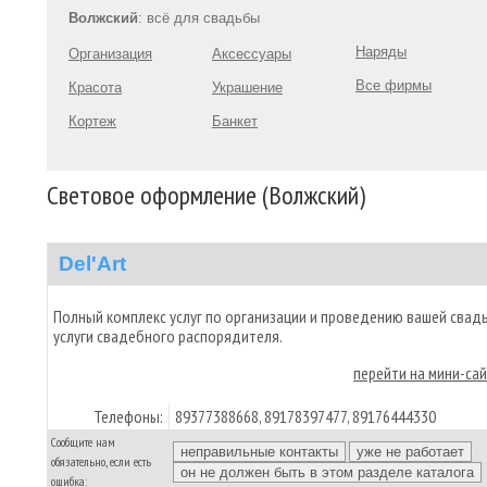
Волжский
: всё для свадьбы
Наряды
Организация
Аксессуары
Все фирмы
Красота
Украшение
Кортеж
Банкет
Световое оформление (Волжский)
Del'Art
Полный комплекс услуг по организации и проведению вашей свад
услуги свадебного распорядителя.
перейти на мини-са
Телефоны:
89377388668, 89178397477, 89176444330
Сообщите нам
обязательно, если есть
ошибка: