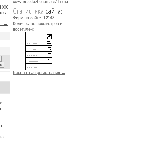
www.molodozhenam.ru/
firma
 1000
Статистика
сайта:
ная.
Фирм на сайте:
12148
йт →
Количество просмотров и
посетилей:
Бесплатная регистрация →
х
й
ет
 на