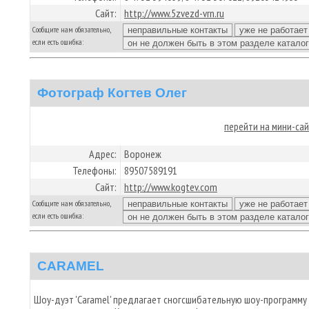
Сайт:
http://www.5zvezd-vrn.ru
Сообщите нам обязательно,
если есть ошибка:
Фотограф Когтев Олег
перейти на мини-са
Адрес:
Воронеж
Телефоны:
89507589191
Сайт:
http://www.kogtev.com
Сообщите нам обязательно,
если есть ошибка:
CARAMEL
Шоу-дуэт 'Caramel' предлагает сногсшибательную шоу-программу