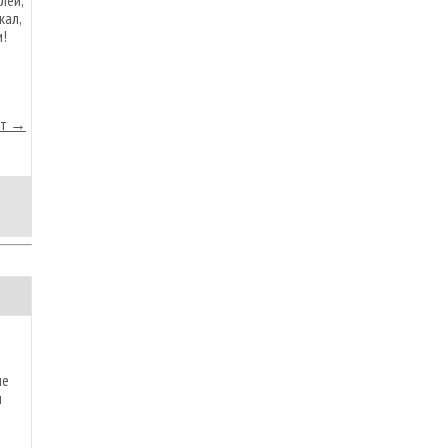
леи,
кал,
м!
йт →
ие
ы