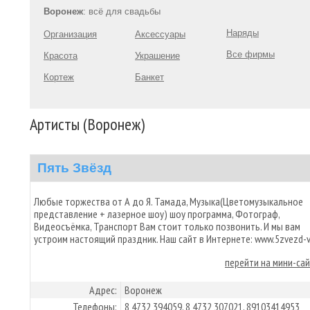
Воронеж
: всё для свадьбы
Наряды
Организация
Аксессуары
Все фирмы
Красота
Украшение
Кортеж
Банкет
Артисты (Воронеж)
Пять Звёзд
Любые торжества от А до Я. Тамада, Музыка(Цветомузыкальное
представление + лазерное шоу) шоу программа, Фотограф,
Видеосъёмка, Транспорт Вам стоит только позвонить. И мы вам
устроим настоящий праздник. Наш сайт в Интернете: www.5zvezd-v
перейти на мини-са
Адрес:
Воронеж
Телефоны:
8 4732 394059, 8 4732 307021, 89103414953