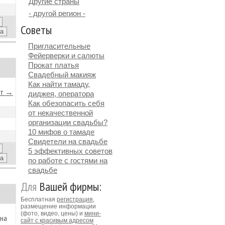
Другие страны
- другой регион -
Советы
Пригласительные
Фейерверки и салюты
Прокат платья
Свадебный макияж
Как найти тамаду,
йт →
диджея, оператора
Как обезопасить себя
от некачественной
организации свадьбы?
10 мифов о тамаде
Свидетели на свадьбе
5 эффективных советов
по работе с гостями на
свадьбе
Для
Вашей фирмы:
Бесплатная
регистрация
,
размещение информации
(фото, видео, цены) и
мини-
 на
сайт с красивым адресом