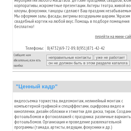
мероприятия любого масштаба: детские праздники, свадьбы, юби
корпоративы, искрометные презентации. Актеры театра, живой во
клоуны, фокусники, танцоры сделают Ваш праздник незабываемы
Мы оформим залы, фасады, витрины воздушными шарами. Украсим
свадебный кортеж на любой вкус. Помощь в подборе помещения
бесплатно!
перейти на мини-са
Телефоны:
8(4732)69-72-89, 8(951)871-42-42
Сообщите нам
обязательно, если есть
ошибка:
"Ценный кадр"
видеосъемка торжества, видеомонтаж, нелинейный монтаж с
компьютерной графикой и спецэффектами, оцифровка видео и
кинопленки, дизайн обложки и этикетки для диска, тираж. Создан
фотоальбомов и фотоколлажей с праздника: различные вариант
фотоальбомов. Организация и проведение развлекательной
программы (тамада, артисты, ведущии, фокусники и др.)