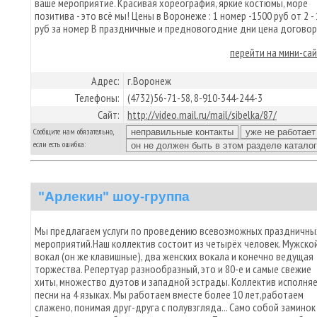
ваше мероприятие. Красивая хореография, яркие костюмы, море
позитива - это всё мы! Цены в Воронеже : 1 номер -1500 руб от 2 -
руб за номер В праздничные и предновогодние дни цена договор
перейти на мини-са
Адрес:
г.Воронеж
Телефоны:
(4732)56-71-58, 8-910-344-244-3
Сайт:
http://video.mail.ru/mail/sibelka/87/
Сообщите нам обязательно,
если есть ошибка:
"Арлекин" шоу-группа
Мы предлагаем услуги по проведению всевозможных праздничны
мероприятий.Наш коллектив состоит из четырёх человек. Мужско
вокал (он же клавишные), два женских вокала и конечно ведущая
торжества. Репертуар разнообразный, это и 80-е и самые свежие
хиты, множество дуэтов и западной эстрады. Коллектив исполня
песни на 4 языках. Мы работаем вместе более 10 лет,работаем
слажено, понимая друг-друга с полувзгляда... Само собой заминок