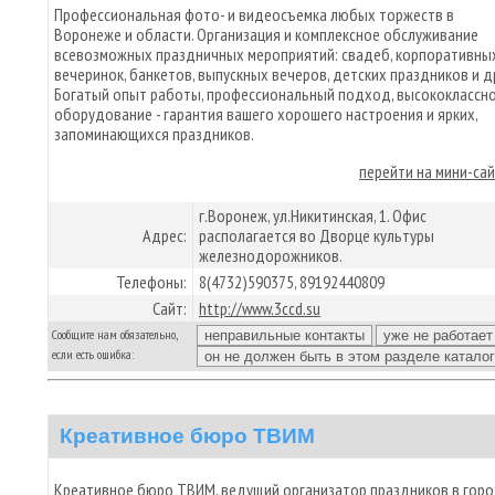
Профессиональная фото- и видеосъемка любых торжеств в
Воронеже и области. Организация и комплексное обслуживание
всевозможных праздничных мероприятий: свадеб, корпоративны
вечеринок, банкетов, выпускных вечеров, детских праздников и д
Богатый опыт работы, профессиональный подход, высококлассн
оборудование - гарантия вашего хорошего настроения и ярких,
запоминающихся праздников.
перейти на мини-са
г.Воронеж, ул.Никитинская, 1. Офис
Адрес:
располагается во Дворце культуры
железнодорожников.
Телефоны:
8(4732)590375, 89192440809
Сайт:
http://www.3ccd.su
Сообщите нам обязательно,
если есть ошибка:
Креативное бюро ТВИМ
Креативное бюро ТВИМ, ведущий организатор праздников в гор