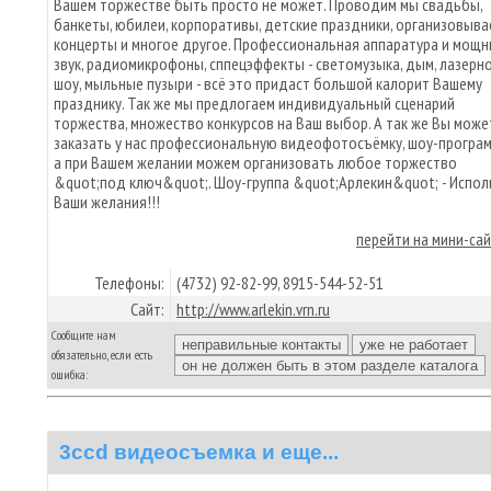
Вашем торжестве быть просто не может. Проводим мы свадьбы,
банкеты, юбилеи, корпоративы, детские праздники, организовыва
концерты и многое другое. Профессиональная аппаратура и мощ
звук, радиомикрофоны, сппецэффекты - светомузыка, дым, лазерн
шоу, мыльные пузыри - всё это придаст большой калорит Вашему
празднику. Так же мы предлогаем индивидуальный сценарий
торжества, множество конкурсов на Ваш выбор. А так же Вы може
заказать у нас профессиональную видеофотосъёмку, шоу-програм
а при Вашем желании можем организовать любое торжество
&quot;под ключ&quot;. Шоу-группа &quot;Арлекин&quot; - Испол
Ваши желания!!!
перейти на мини-са
Телефоны:
(4732) 92-82-99, 8915-544-52-51
Сайт:
http://www.arlekin.vrn.ru
Сообщите нам
обязательно, если есть
ошибка:
3ccd видеосъемка и еще...