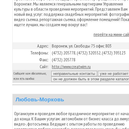
Воронеже. Мы являемся генеральными партнерами Управления
культуры в области проведения мероприятий. Представляем Вам
новый вид услуг: поддержка свадебных мероприятий: фотографи
видео съемка, репортажная съемка, оформление помещений! Пок
ищете лучших, мы создаем мир вокруг вас!
перейти на мини-са
Адрес:
Воронеж, ул. Свободы 75 офис 803
Телефоны:
(4732) 205778, (4732) 320552, (4732) 395123
Факс:
(4732) 205778
Сайт:
http://www.creatwim.ru
Сообщите нам обязательно,
если есть ошибка:
Любовь-Морковь
Организуем и проведем любое праздничное мероприятие от нача
до конца. К Вашим услугам: автомобили от бизнес-класса до лимуз
видео-, фотосъемка. Ведущие с опытом работы по проведению