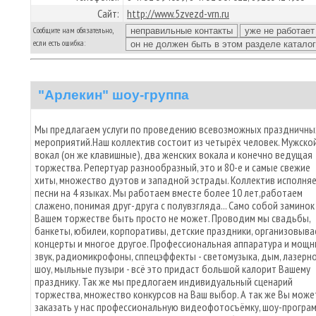
Сайт:
http://www.5zvezd-vrn.ru
Сообщите нам обязательно,
если есть ошибка:
"Арлекин" шоу-группа
Мы предлагаем услуги по проведению всевозможных праздничны
мероприятий.Наш коллектив состоит из четырёх человек. Мужско
вокал (он же клавишные), два женских вокала и конечно ведущая
торжества. Репертуар разнообразный, это и 80-е и самые свежие
хиты, множество дуэтов и западной эстрады. Коллектив исполня
песни на 4 языках. Мы работаем вместе более 10 лет,работаем
слажено, понимая друг-друга с полувзгляда... Само собой заминок
Вашем торжестве быть просто не может. Проводим мы свадьбы,
банкеты, юбилеи, корпоративы, детские праздники, организовыва
концерты и многое другое. Профессиональная аппаратура и мощ
звук, радиомикрофоны, сппецэффекты - светомузыка, дым, лазерн
шоу, мыльные пузыри - всё это придаст большой калорит Вашему
празднику. Так же мы предлогаем индивидуальный сценарий
торжества, множество конкурсов на Ваш выбор. А так же Вы може
заказать у нас профессиональную видеофотосъёмку, шоу-програм