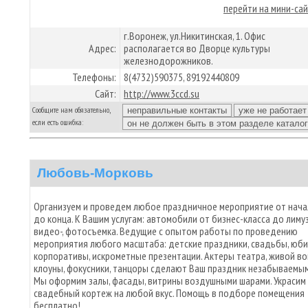
перейти на мини-са
г.Воронеж, ул.Никитинская, 1. Офис
Адрес:
располагается во Дворце культуры
железнодорожников.
Телефоны:
8(4732)590375, 89192440809
Сайт:
http://www.3ccd.su
Сообщите нам обязательно,
если есть ошибка:
Любовь-Морковь
Организуем и проведем любое праздничное мероприятие от нача
до конца. К Вашим услугам: автомобили от бизнес-класса до лимуз
видео-, фотосъемка. Ведущие с опытом работы по проведению
мероприятия любого масштаба: детские праздники, свадьбы, юби
корпоративы, искрометные презентации. Актеры театра, живой во
клоуны, фокусники, танцоры сделают Ваш праздник незабываемы
Мы оформим залы, фасады, витрины воздушными шарами. Украсим
свадебный кортеж на любой вкус. Помощь в подборе помещения
бесплатно!