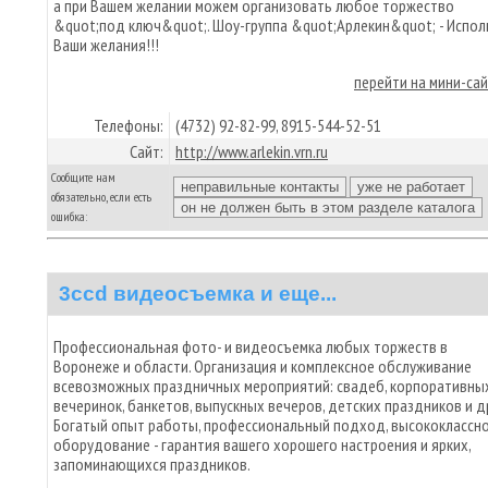
а при Вашем желании можем организовать любое торжество
&quot;под ключ&quot;. Шоу-группа &quot;Арлекин&quot; - Испол
Ваши желания!!!
перейти на мини-са
Телефоны:
(4732) 92-82-99, 8915-544-52-51
Сайт:
http://www.arlekin.vrn.ru
Сообщите нам
обязательно, если есть
ошибка:
3ccd видеосъемка и еще...
Профессиональная фото- и видеосъемка любых торжеств в
Воронеже и области. Организация и комплексное обслуживание
всевозможных праздничных мероприятий: свадеб, корпоративны
вечеринок, банкетов, выпускных вечеров, детских праздников и д
Богатый опыт работы, профессиональный подход, высококлассн
оборудование - гарантия вашего хорошего настроения и ярких,
запоминающихся праздников.