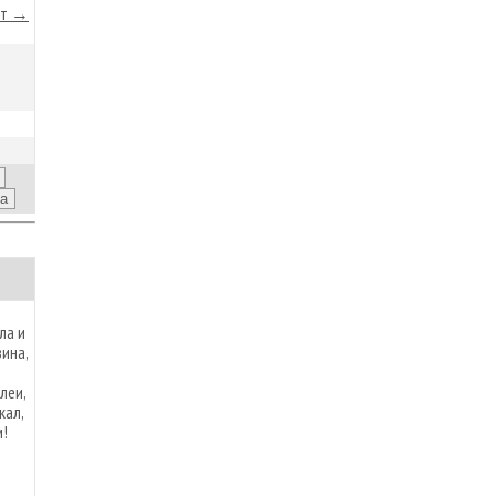
йт →
ла и
ина,
леи,
кал,
м!