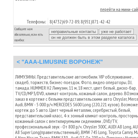
перейти на мини-са
Телефоны:
8(4732)69-72-89, 8(951)871-42-42
Сообщите нам
обязательно, если есть
ошибка:
< "AAA-LIMUSINE ВОРОНЕЖ"
ЛИМУЗИНЫ. Представительские автомобили. VIP обслуживание ,
свадеб, торжеств, бизнес-поездок. Фото, видео операторы, DJ,
тамада. HUMMER H2 Лимузин, 11 м, 18 мест, цвет белый, диско-бар,
TV/CD/MP3/DVD, климат-контроль, кожаный салон, дерево. ВОзмо
заказ в кортеже с белыми представительскими авто Chrysler, Merce
Audi, BMW - 5 000 р/ч MERCEDES S600 Long (220,221 кузов). Возможе
кортеж до 5 авто. Цвет черный металлик, серебристый, белый,
представительский класс, 4-х зонный климат-контроль, просторн
кожанный салон с вентилируемыми сидениями , DVD/TV,
профессиональный звук - От 800 р/ч. Chrysler 300C, AUDI A8 Long, AU
A8 Super Long(правительственный), BMW 745 Long, Toyota Camry, M
6 New, Nissan Teana, BMW 530, , Audi Q7. От 700 р/ч. Лимузины Humme