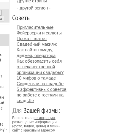
Другие страны
- другой регион -
Советы
Пригласительные
Фейерверки и салюты
Прокат платья
Свадебный макияж
Как найти тамаду,
х
диджея, оператора
й
Как обезопасить себя
от некачественной
организации свадьбы?
ет
10 мифов о тамаде
Свидетели на свадьбе
 на
5 эффективных советов
по работе с гостями на
ем
свадьбе
ный
ое
Для
Вашей фирмы:
Бесплатная
регистрация
,
размещение информации
те
(фото, видео, цены) и
мини-
му -
сайт с красивым адресом