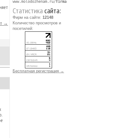
www.molodozhenam.ru/
firma
няет
Статистика
сайта:
Фирм на сайте:
12148
йт →
Количество просмотров и
посетилей:
Бесплатная регистрация →
х
р.
ое