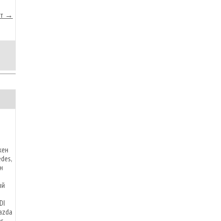
йт →
жен
des,
н
ый
DI
azda
r,