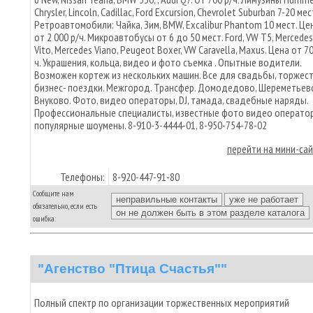
Chrysler, Lincoln, Cadillac, Ford Excursion, Chevrolet Suburban 7-20 мес
Ретроавтомобили: Чайка, Зим, BMW, Excalibur Phantom 10 мест. Це
от 2 000 р/ч. Микроавтобусы от 6 до 50 мест. Ford, VW T5, Mercedes
Vito, Mercedes Viano, Peugeot Boxer, VW Caravella, Maxus. Цена от 7
ч. Украшения, кольца, видео и фото съемка . Опытные водители.
Возможен кортеж из нескольких машин. Все для свадьбы, торжест
бизнес- поездки. Межгород. Трансфер. Домодедово, Шереметьев
Внуково. Фото, видео операторы, DJ, тамада, свадебные наряды.
Профессиональные специалисты, известные фото видео операто
популярные шоумены. 8-910-3-4444-01, 8-950-754-78-02
перейти на мини-са
Телефоны:
8-920-447-91-80
Сообщите нам
обязательно, если есть
ошибка:
"Агенство "Птица Счастья""
Полный спектр по организации торжественных мероприятий