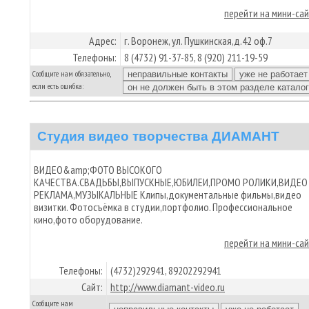
перейти на мини-са
Адрес:
г. Воронеж, ул. Пушкинская,д.42 оф.7
Телефоны:
8 (4732) 91-37-85, 8 (920) 211-19-59
Сообщите нам обязательно,
если есть ошибка:
Студия видео творчества ДИАМАНТ
ВИДЕО&amp;ФОТО ВЫСОКОГО
КАЧЕСТВА.СВАДЬБЫ,ВЫПУСКНЫЕ,ЮБИЛЕИ,ПРОМО РОЛИКИ,ВИДЕО
РЕКЛАМА,МУЗЫКАЛЬНЫЕ Клипы,документальные фильмы,видео
визитки. Фотосъёмка в студии,портфолио. Профессиональное
кино,фото оборудование.
перейти на мини-са
Телефоны:
(4732)292941, 89202292941
Сайт:
http://www.diamant-video.ru
Сообщите нам