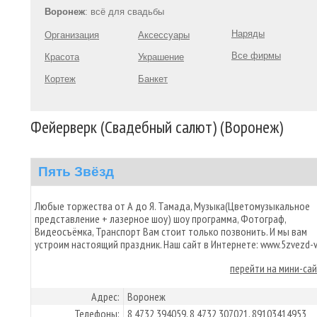
Воронеж
: всё для свадьбы
Наряды
Организация
Аксессуары
Все фирмы
Красота
Украшение
Кортеж
Банкет
Фейерверк (Свадебный салют) (Воронеж)
Пять Звёзд
Любые торжества от А до Я. Тамада, Музыка(Цветомузыкальное
представление + лазерное шоу) шоу программа, Фотограф,
Видеосъёмка, Транспорт Вам стоит только позвонить. И мы вам
устроим настоящий праздник. Наш сайт в Интернете: www.5zvezd-v
перейти на мини-са
Адрес:
Воронеж
Телефоны:
8 4732 394059, 8 4732 307021, 89103414953