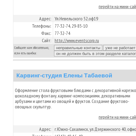
перейти на мини-са
Адрес:
Ул.Невельского 52,оф19
Телефоны:
77-32-74, 29-85-10
Факс:
77-32-74
Сайт:
http://www.eventscorp.ru
Сообщите нам обязательно,
если есть ошибка:
Карвинг-студия Елены Табаевой
Оформление стола фруктовыми блюдами с декоративной нарезко
шоколадному фонтану, карвинг-композициями, декоративными
арбузами и цветами из овощей и фруктов. Создание фруктово-
овощных скульптур.
перейти на мини-са
Адрес:
г.Южно-Сахалинск, ул.Дзержинского 40, офис