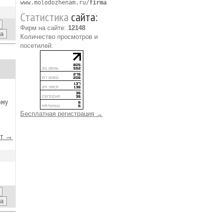
www.molodozhenam.ru/
firma
Статистика
сайта:
Фирм на сайте:
12148
Количество просмотров и
посетилей:
ому
Бесплатная регистрация →
йт →