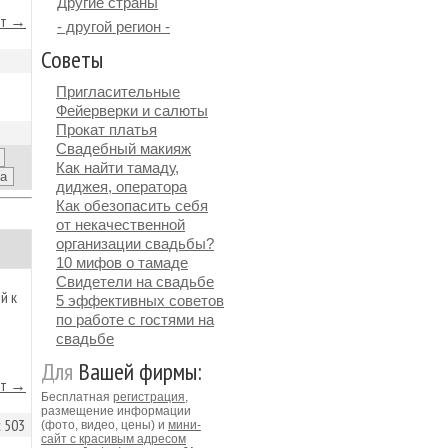
Другие страны
йт →
- другой регион -
Советы
Пригласительные
Фейерверки и салюты
Прокат платья
Свадебный макияж
Как найти тамаду,
диджея, оператора
Как обезопасить себя
от некачественной
организации свадьбы?
10 мифов о тамаде
Свидетели на свадьбе
й к
5 эффективных советов
по работе с гостями на
свадьбе
Для
Вашей фирмы:
йт →
Бесплатная
регистрация
,
размещение информации
 503
(фото, видео, цены) и
мини-
сайт с красивым адресом