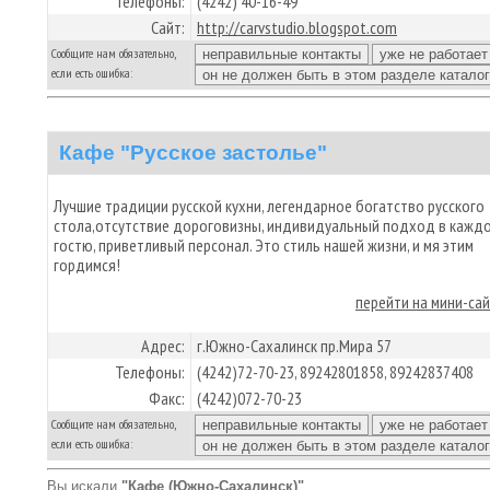
Телефоны:
(4242) 40-16-49
Сайт:
http://carvstudio.blogspot.com
Сообщите нам обязательно,
если есть ошибка:
Кафе "Русское застолье"
Лучшие традиции русской кухни, легендарное богатство русского
стола,отсутствие дороговизны, индивидуальный подход в кажд
гостю, приветливый персонал. Это стиль нашей жизни, и мя этим
гордимся!
перейти на мини-са
Адрес:
г.Южно-Сахалинск пр.Мира 57
Телефоны:
(4242)72-70-23, 89242801858, 89242837408
Факс:
(4242)072-70-23
Сообщите нам обязательно,
если есть ошибка:
Вы искали
"Кафе (Южно-Сахалинск)"
.