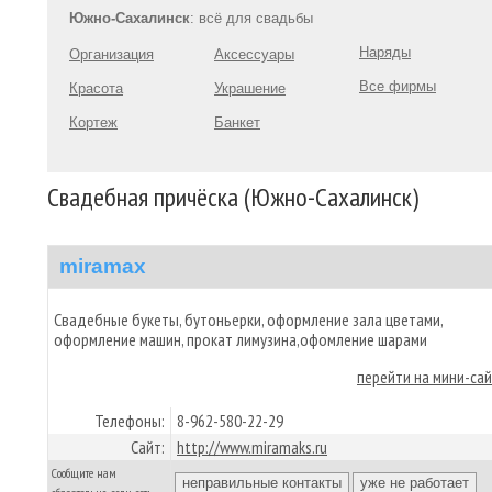
Южно-Сахалинск
: всё для свадьбы
Наряды
Организация
Аксессуары
Все фирмы
Красота
Украшение
Кортеж
Банкет
Свадебная причёска (Южно-Сахалинск)
miramax
Свадебные букеты, бутоньерки, оформление зала цветами,
оформление машин, прокат лимузина,офомление шарами
перейти на мини-са
Телефоны:
8-962-580-22-29
Сайт:
http://www.miramaks.ru
Сообщите нам