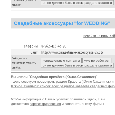
обязательно, если есть
ошибка:
Свадебные аксессуары "for WEDDING"
перейти на мини-са
Телефоны:
8-962-416-43-90
Сайт:
http://www.свадебные-аксессуары65.рф
Сообщите нам
обязательно, если есть
ошибка:
Вы искали
"Свадебная причёска (Южно-Сахалинск)"
.
Также советуем посмотреть раздел
Красота (Южно-Сахалинск)
и
Южно-Сахалинск: список всех разделов каталога свадебных фи
Чтобы информация о Ваших услугах появилась здесь, Вам
достаточно
зарегистрироваться
и заполнить анкету фирмы