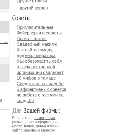
Другие страны
- другой регион -
Советы
Пригласительные
Фейерверки и салюты
Прокат платья
йт →
Свадебный макияж
Как найти тамаду,
диджея, оператора
Как обезопасить себя
от некачественной
организации свадьбы?
10 мифов о тамаде
Свидетели на свадьбе
5 эффективных советов
по работе с гостями на
рм
свадьбе
Для
Вашей фирмы:
Бесплатная
регистрация
,
размещение информации
(фото, видео, цены) и
мини-
сайт с красивым адресом