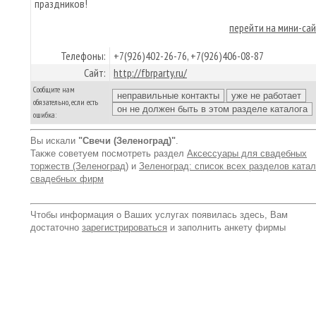
праздников!
перейти на мини-са
Телефоны:
+7(926)402-26-76, +7(926)406-08-87
Сайт:
http://fbrparty.ru/
Сообщите нам
обязательно, если есть
ошибка:
Вы искали
"Свечи (Зеленоград)"
.
Также советуем посмотреть раздел
Аксессуары для свадебных
торжеств (Зеленоград)
и
Зеленоград: список всех разделов катал
свадебных фирм
Чтобы информация о Ваших услугах появилась здесь, Вам
достаточно
зарегистрироваться
и заполнить анкету фирмы