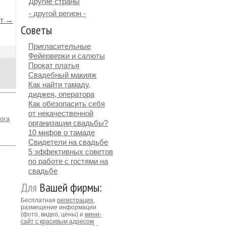
Другие страны
- другой регион -
йт →
Советы
Пригласительные
Фейерверки и салюты
Прокат платья
Свадебный макияж
Как найти тамаду,
диджея, оператора
Как обезопасить себя
от некачественной
ога
организации свадьбы?
10 мифов о тамаде
Свидетели на свадьбе
5 эффективных советов
по работе с гостями на
свадьбе
Для
Вашей фирмы:
Бесплатная
регистрация
,
размещение информации
(фото, видео, цены) и
мини-
сайт с красивым адресом