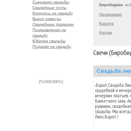
Сценарии свадьбы
Биробиджан
: вс
Свадебные тосты
Конкурсы на свадьбу
Организация
Выкуп невесты
Красота
Свадебные традиции
Поздравления на
Кортеж
свадьбу
Юбилеи свадьбы
Подарки на свадьбу
Свечи (Бироби
Свадьба лю
{%240X400%}
&quot;Свадьба Люк
свадебной и вечер
вечерних платьев.
банкетного зала. А
рушники, свадебная
свадьбы. Мы всегд
Люкс&quot;!