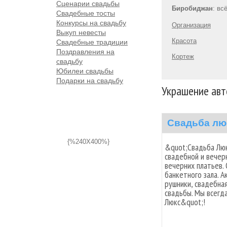
Сценарии свадьбы
Биробиджан
: вс
Свадебные тосты
Конкурсы на свадьбу
Организация
Выкуп невесты
Красота
Свадебные традиции
Поздравления на
Кортеж
свадьбу
Юбилеи свадьбы
Подарки на свадьбу
Украшение авт
Свадьба лю
{%240X400%}
&quot;Свадьба Люк
свадебной и вечер
вечерних платьев.
банкетного зала. А
рушники, свадебная
свадьбы. Мы всегд
Люкс&quot;!