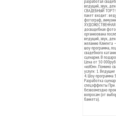
разработал свадеб
ведущий, звук, де
СВАДЕБНЫЙ ТОРТ! С
пакет входит: вед
фотограф, лимузи
ХУДОЖЕСТВЕННАЯ Ф
досвадебная фото
организована после
ведущий, звук, дек
желанию Клиента –
шоу-программа, по
свадебного катания
сценария. В пода
Цена от 50 000руб
«изЮм». Помимо с
услуги: 1. Ведущие
4. Шоу-программа 5
Разработка сценар
спецэффекты При 
безвозмездно прок
вопросам (от выбо
банкета).