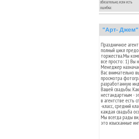
обязательно, если есть
ошибка:
"Арт- Джем"
Праздничное аген
полный цикл предо
торжества.Мы комп
все просто: 1) Вы
Менеджер назначае
Вас внимательно в
просмотра фотогр
разработанную инд
Вашей свадьбы. Ка
нестандартным - э
в агентстве есть 
-класс, средний кла
каждая свадьба ос
Мы всегда рады ви
это изысканные ин