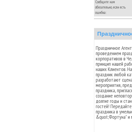
Сообщите нам
обязательно, если есть
ошибка:
Празднично
Праздничное Агент
проведением празд
корпоративов в Че
принцип нашей раб
наших Клиентов. Н
праздник любой ка
разработают сцена
мероприятия, пре
праздника, пригла
создание неповтор
долгие годы и ста
гостей! Передайте
праздника в умелы
&quot;Фортуна” и 