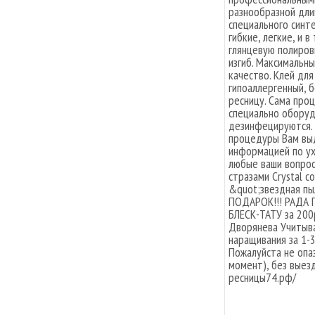
разнообразной длин
специального синт
гибкие, легкие, и 
глянцевую полиров
изгиб. Максимальн
качество. Клей для
гипоаллергенный, б
ресницу. Сама про
специально оборуд
дезинфецируются. 
процедуры Вам выд
информацией по ух
любые ваши вопро
стразами Crystal 
&quot;звездная п
ПОДАРОК!!! РАДА
БЛЕСК-ТАТУ за 200
Дворянева Учитыва
наращивания за 1-3
Пожалуйста не опа
момент), без выезд
ресницы74.рф/