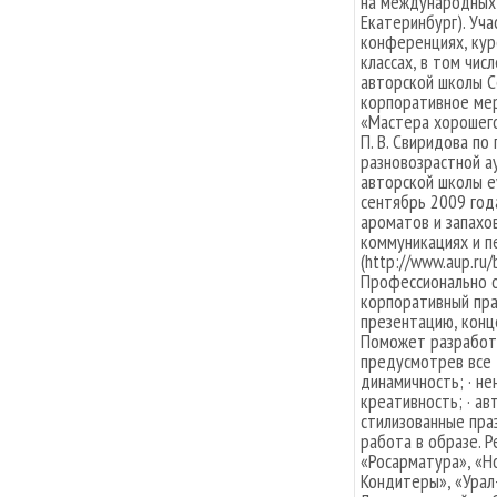
на международных 
Екатеринбург). Уча
конференциях, кур
классах, в том чис
авторской школы С
корпоративное мер
«Мастера хорошег
П. В. Свиридова п
разновозрастной а
авторской школы e
сентябрь 2009 год
ароматов и запахо
коммуникациях и пе
(http://www.aup.ru/
Профессионально о
корпоративный праз
презентацию, конце
Поможет разработа
предусмотрев все д
динамичность; · не
креативность; · а
стилизованные пра
работа в образе. 
«Росарматура», «H
Кондитеры», «Урал