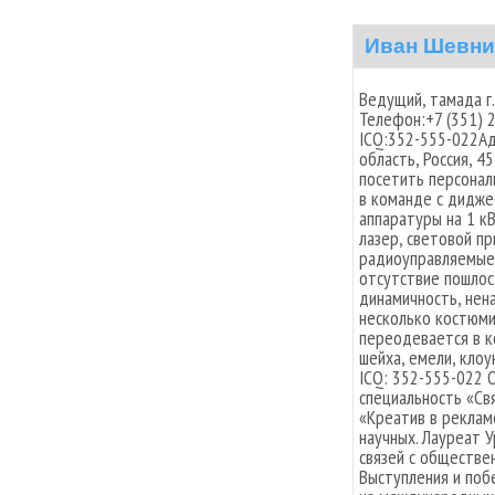
Иван Шевни
Ведущий, тамада г.
Телефон:+7 (351) 
ICQ:352-555-022Адр
область, Россия, 
посетить персонал
в команде с дидже
аппаратуры на 1 к
лазер, световой п
радиоуправляемые 
отсутствие пошлос
динамичность, нен
несколько костюм
переодевается в к
шейха, емели, клоун
ICQ: 352-555-022 
специальность «Св
«Креатив в рекламе
научных. Лауреат 
связей с обществен
Выступления и поб