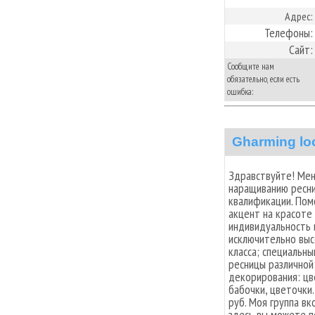
Адрес:
Телефоны:
Сайт:
Сообщите нам
обязательно, если есть
ошибка:
Gharming lo
Здравствуйте! Мен
наращиванию ресн
квалификации. Пом
акцент на красоте
индивидуальность 
исключительно вы
класса; специальны
ресницы различной:
декорирования: цве
бабочки, цветочки
руб. Моя группа вко
здесь вы можете п