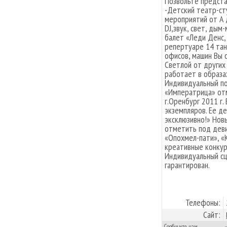
Позвольте предста
-Детский театр-ст
мероприятий от А 
DJ,звук, свет, дым
балет «Леди Денс,
репертуаре 14 та
офисов, машин Вы 
Светлой от других
работает в образа
Индивидуальный по
«Императрица» от
г.Оренбург 2011 г.
экземпляров. Ее де
эксклюзивно!» Нов
отметить под деви
«Опохмел-пати», «К
креативные конкур
Индивидуальный сц
гарантирован.
Телефоны:
Сайт:
Сообщите нам