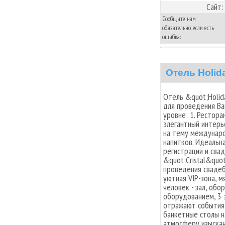
Сайт:
Сообщите нам
обязательно, если есть
ошибка:
Отель Holid
Отель &quot;Holid
для проведения Ва
уровне: 1. Рестор
элегантный интерь
на тему междунаро
напитков. Идеальн
регистрации и свад
&quot;Cristal&quo
проведения свадеб
уютная VIP-зона, м
человек - зал, об
оборудованием, 3 
отражают события,
банкетные столы н
атмосферу изыскан