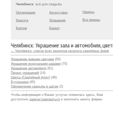
Челябинск
: всё для свадьбы
Наряды
Организация
Аксессуары
Все фирмы
Красота
Украшение
Кортеж
Банкет
Челябинск: Украшение зала и автомобиля, цве
← Челябинск: список всех разделов каталога свадебных фирм
Украшение живыми цветами
(50)
Украшение воздушными шарами
(70)
Украшение автомобиля
(61)
Прокат украшений
(14)
Цветы (Свадебный букет)
(46)
Бутоньерки
(45)
Оформление свадьбы в шатре
(2)
Чтобы информация о Ваших услугах появилась здесь, Вам
достаточно
зарегистрироваться
и заполнить анкету фирмы