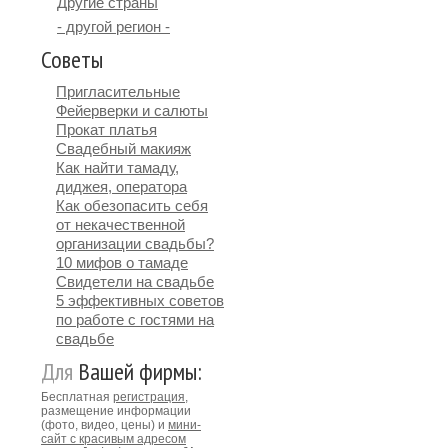
Другие страны
- другой регион -
Советы
Пригласительные
Фейерверки и салюты
Прокат платья
Свадебный макияж
Как найти тамаду,
диджея, оператора
Как обезопасить себя
от некачественной
организации свадьбы?
10 мифов о тамаде
Свидетели на свадьбе
5 эффективных советов
по работе с гостями на
свадьбе
Для
Вашей фирмы:
Бесплатная
регистрация
,
размещение информации
(фото, видео, цены) и
мини-
сайт с красивым адресом