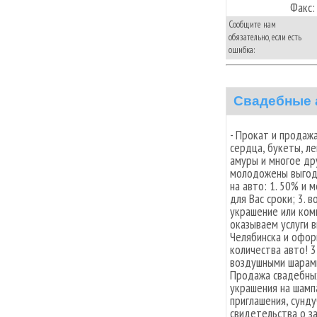
Факс:
Сообщите нам
обязательно, если есть
ошибка:
Свадебные 
- Прокат и продажа
сердца, букеты, ле
амуры и многое др
молодожены выгодн
на авто: 1. 50% и 
для Вас сроки; 3. 
украшение или ком
оказываем услуги 
Челябинска и офор
количества авто! 
воздушными шарами(
Продажа свадебных
украшения на шампа
приглашения, сунду
свидетельства о за