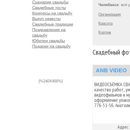
Сценарии свадьбы
Челябинск
: всё
Свадебные тосты
Конкурсы на свадьбу
Организация
Выкуп невесты
Красота
Свадебные традиции
Поздравления на
Кортеж
свадьбу
Юбилеи свадьбы
Подарки на свадьбу
Свадебный фот
ANB VIDEO
{%240X400%}
ВИДЕОСЪЁМКА СВА
качество работ, у
видеофильмов и му
оформление упаков
776-51-56. Анатоли
Адрес: