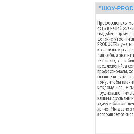
"ШОУ-PROD
Профессионалы мог
есть в нашей жизн
свадьбы, торжест
детские утренники
PRODUCER» уже мн
и капризном рынке
для себя, а значит
лет назад у нас б
предложений, а сег
профессионалы, хо
главное количеств
тому, чтобы плени
каждому. Нас не с
трудновыполнимые 
нашими друзьями и
удачу и благополуч
яркие! Мы давно за
возвращается снова