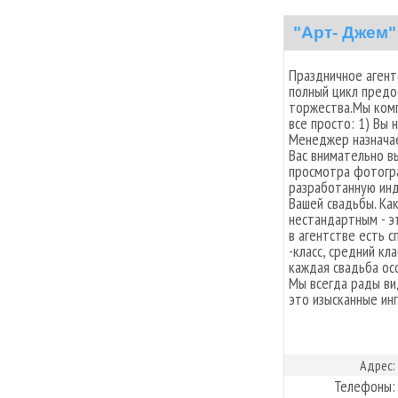
"Арт- Джем"
Праздничное аген
полный цикл предо
торжества.Мы комп
все просто: 1) Вы
Менеджер назначае
Вас внимательно в
просмотра фотогр
разработанную инд
Вашей свадьбы. Ка
нестандартным - э
в агентстве есть 
-класс, средний кла
каждая свадьба ос
Мы всегда рады ви
это изысканные ин
Адрес:
Телефоны: