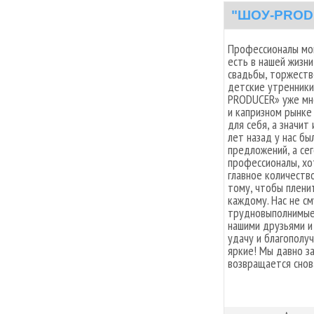
"ШОУ-PROD
Профессионалы мог
есть в нашей жизн
свадьбы, торжест
детские утренники
PRODUCER» уже мн
и капризном рынке
для себя, а значит
лет назад у нас б
предложений, а сег
профессионалы, хо
главное количеств
тому, чтобы плени
каждому. Нас не с
трудновыполнимые 
нашими друзьями и
удачу и благополуч
яркие! Мы давно за
возвращается снова