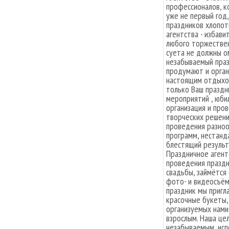
профессионалов, к
уже не первый год,
праздников хлопот
агентства - избави
любого торжествен
суета не должны о
незабываемый праз
продумают и органи
настоящим отдыхом
только Ваш праздн
мероприятий , юби
организация и про
творческих решени
проведения разноо
программ, нестанд
блестящий результ
Праздничное агент
проведения праздн
свадьбы, займётся
фото- и видеосъём
праздник мы пригл
красочные букеты,
организуемых нами 
взрослым. Наша цел
незабываемым, исп