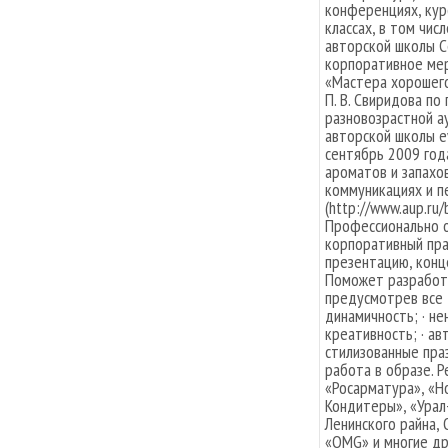
конференциях, кур
классах, в том чис
авторской школы С
корпоративное мер
«Мастера хорошег
П. В. Свиридова п
разновозрастной а
авторской школы e
сентябрь 2009 год
ароматов и запахо
коммуникациях и пе
(http://www.aup.ru/
Профессионально о
корпоративный праз
презентацию, конце
Поможет разработа
предусмотрев все д
динамичность; · не
креативность; · а
стилизованные пра
работа в образе. 
«Росарматура», «H
Кондитеры», «Урал
Ленинского райна,
«OMG» и многие др