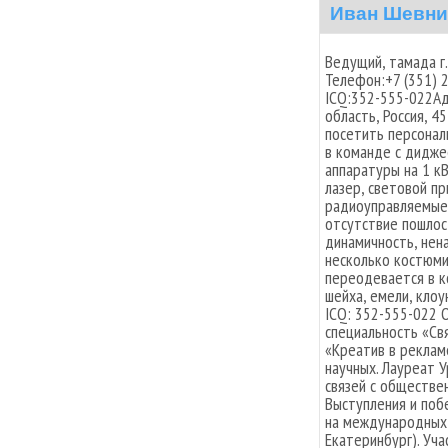
Иван Шевни
Ведущий, тамада г.
Телефон:+7 (351) 
ICQ:352-555-022Адр
область, Россия, 
посетить персонал
в команде с дидже
аппаратуры на 1 к
лазер, световой п
радиоуправляемые 
отсутствие пошлос
динамичность, нен
несколько костюм
переодевается в к
шейха, емели, клоун
ICQ: 352-555-022 
специальность «Св
«Креатив в рекламе
научных. Лауреат 
связей с обществен
Выступления и поб
на международных 
Екатеринбург). Уча