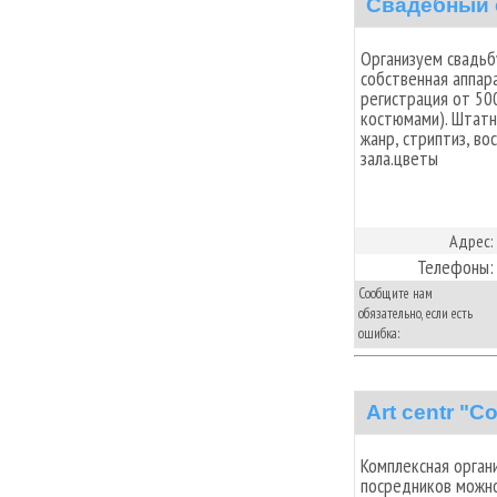
Свадебный 
Организуем свадьб
собственная аппар
регистрация от 50
костюмами). Штат
жанр, стриптиз, во
зала.цветы
Адрес:
Телефоны:
Сообщите нам
обязательно, если есть
ошибка:
Art centr "С
Комплексная орган
посредников можно