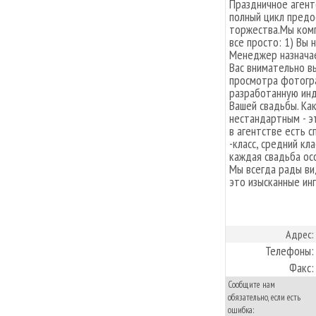
Праздничное аген
полный цикл предо
торжества.Мы комп
все просто: 1) Вы
Менеджер назначае
Вас внимательно в
просмотра фотогр
разработанную инд
Вашей свадьбы. Ка
нестандартным - э
в агентстве есть 
-класс, средний кла
каждая свадьба ос
Мы всегда рады ви
это изысканные ин
Адрес:
Телефоны:
Факс:
Сообщите нам
обязательно, если есть
ошибка: