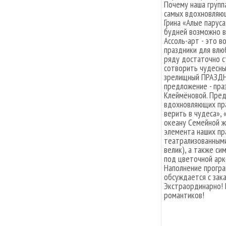
Почему наша группа
самых вдохновляющ
Грина «Алые паруса
будней возможно в
Ассоль-арт - это 
праздники для влю
ряду достаточно с
сотворить чудесны
зрелищный ПРАЗДНИ
предложение - пра
Клеймёновой. Пред
вдохновляющих пра
верить в чудеса»,
океану Семейной жи
элемента наших пр
театрализованными
велик), а также с
под цветочной арко
Наполнение програ
обсуждается с зака
Экстраординарно! 
романтиков!