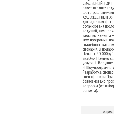
СВАДЕБНЫЙ ТОРТ! С
пакет входит: вед
фотограф, лимузи
ХУДОЖЕСТВЕННАЯ Ф
досвадебная фото
организована после
ведущий, звук, дек
желанию Клиента –
шоу-программа, по
свадебного катания
сценария. В пода
Цена от 50 000руб
«изЮм». Помимо с
услуги: 1. Ведущие
4. Шоу-программа 5
Разработка сценар
спецэффекты При 
безвозмездно прок
вопросам (от выбо
банкета).
Адрес: