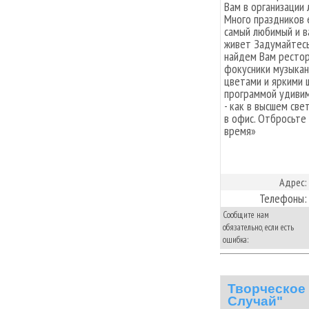
Вам в организации
Много праздников 
самый любимый и в
живет Задумайтесь
найдем Вам рестор
фокусники музыка
цветами и яркими 
программой удивим
- как в высшем све
в офис. Отбросьте
время»
Адрес:
Телефоны:
Сообщите нам
обязательно, если есть
ошибка:
Творческое
Случай"