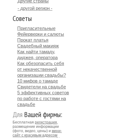
Другие страны
- другой регион -
Советы
Пригласительные
Фейерверки и салюты
Прокат платья
Свадебный макияж
Как найти тамаду,
диджея, оператора
Как обезопасить себя
от некачественной
организации свадьбы?
10 мифов о тамаде
Свидетели на свадьбе
5 эффективных советов
по работе с гостями на
свадьбе
Для
Вашей фирмы:
Бесплатная
регистрация
,
размещение информации
(фото, видео, цены) и
мини-
сайт с красивым адресом