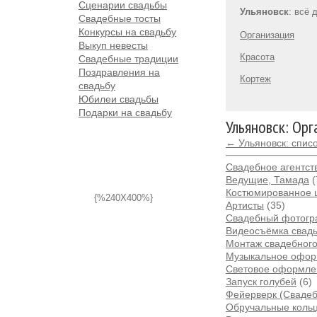
Сценарии свадьбы
Ульяновск
: всё 
Свадебные тосты
Конкурсы на свадьбу
Организация
Выкуп невесты
Красота
Свадебные традиции
Поздравления на
Кортеж
свадьбу
Юбилеи свадьбы
Подарки на свадьбу
Ульяновск: Ор
← Ульяновск: спис
Свадебное агентств
Ведущие, Тамада
(
Костюмированное 
{%240X400%}
Артисты
(35)
Свадебный фотог
Видеосъёмка свад
Монтаж свадебног
Музыкальное офо
Световое оформле
Запуск голубей
(6)
Фейерверк (Сваде
Обручальные коль