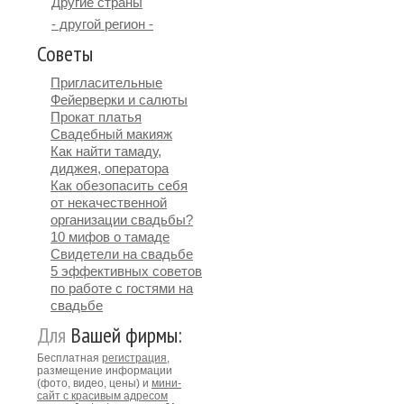
Другие страны
- другой регион -
Советы
Пригласительные
Фейерверки и салюты
Прокат платья
Свадебный макияж
Как найти тамаду,
диджея, оператора
Как обезопасить себя
от некачественной
организации свадьбы?
10 мифов о тамаде
Свидетели на свадьбе
5 эффективных советов
по работе с гостями на
свадьбе
Для
Вашей фирмы:
Бесплатная
регистрация
,
размещение информации
(фото, видео, цены) и
мини-
сайт с красивым адресом